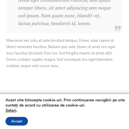
tellus eget condimentum rhoncus, sem quam
semper libero, sit amet adipiscing sem neque
sed ipsum. Nam quam nunc, blandit vel,
luctus pulvinar, hendrerit id, lorem.
Maecenas nec odio et ante tincidunt tempus. Donec vitae sapien ut
libero venenatis faucibus. Nullam quis ante. Etiam sit amet orci eget
eros faucibus tincidunt. Duis leo. Sed fringilla mauris sit amet nibh.
Donec sodales sagittis magna. Sed consequat, leo eget bibendum
sodales, augue velit cursus nunc,
Acest site foloseşte cookie-uri. Prin continuarea navigării pe site
Despre noi
Contact
Politica de confidentialitate
sunteți de acord cu utilizarea de cookie-uri.
Copyright ©
2026 Syscom Digital
Setari
.
Accept