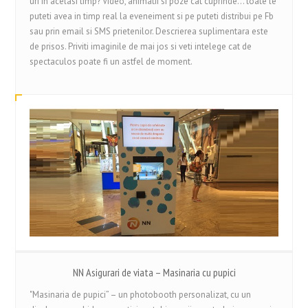
uri in acelasi timp? Video, animatii si poze cat cuprinde... toate le
puteti avea in timp real la eveneiment si pe puteti distribui pe Fb
sau prin email si SMS prietenilor. Descrierea suplimentara este
de prisos. Priviti imaginile de mai jos si veti intelege cat de
spectaculos poate fi un astfel de moment.
NN Asigurari de viata – Masinaria cu pupici
"Masinaria de pupici” – un photobooth personalizat, cu un