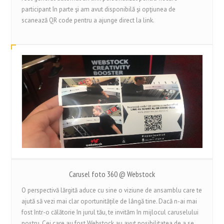
participant în parte şi am avut disponibilă şi opţiunea de
scanează QR code pentru a ajunge direct la link.
Carusel foto 360 @ Webstock
O perspectivă lărgită aduce cu sine o viziune de ansamblu care te
ajută să vezi mai clar oportunitățile de lângă tine. Dacă n-ai mai
fost într-o călătorie în jurul tău, te invităm în mijlocul caruselului
nostru. Cei care au fost Webstock au avut posibilitatea de a se