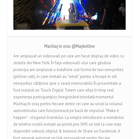
Machiaj in oras @Maybelline
Am amplasat un videowall pe care am facut display de video cu
străzile din New York. În fața videowall-ului care găzduia
proiecția am amplasat o butaforie sub formă de taxi newyorkez
(yellow cab), în care invitatii au “intrat” pentru a începe în stil
newyorkez călătoria spre o seară memorabilă. În proximitate a
fost instalat un Touch Digital Totem care afișa în timp real
experiența participanților, înregistrând totodată momentul
Machiaj în oraș pentru fiecare dintre cei care au urcat la volanul
autovehicului care funcționează pe bază de impulsul ”Make it
happen” - sloganul brandului. La simpla introducere a numărului
de telefon mobil invitatii au primit prin SMS un link la care este
disponibil videoul obţinut & butonul de Share on Facebook. A
fost generat automat un link personalizat pentru fiecare