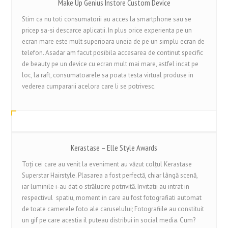
Make Up Genius Instore Custom Device
Stim ca nu toti consumatorii au acces la smartphone sau se
pricep sa-si descarce aplicatii. In plus orice experienta pe un
ecran mare este mult superioara uneia de pe un simplu ecran de
telefon. Asadar am facut posibila accesarea de continut specific
de beauty pe un device cu ecran mult mai mare, astfel incat pe
loc, la raft, consumatoarele sa poata testa virtual produse in
vederea cumpararii acelora care li se potrivesc.
Kerastase – Elle Style Awards
Toți cei care au venit la eveniment au văzut colțul Kerastase
Superstar Hairstyle. Plasarea a fost perfectă, chiar lângă scenă,
iar luminile i-au dat o strălucire potrivită. Invitatii au intrat in
respectivul spatiu, moment in care au fost fotografiati automat
de toate camerele foto ale caruselului; Fotografiile au constituit
un gif pe care acestia il puteau distribui in social media. Cum?