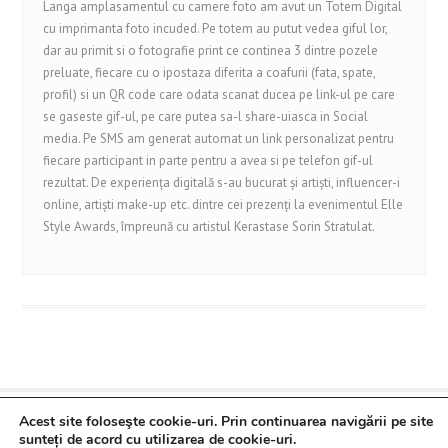
Langa amplasamentul cu camere foto am avut un Totem Digital
cu imprimanta foto incuded. Pe totem au putut vedea giful lor,
dar au primit si o fotografie print ce continea 3 dintre pozele
preluate, fiecare cu o ipostaza diferita a coafurii (fata, spate,
profil) si un QR code care odata scanat ducea pe link-ul pe care
se gaseste gif-ul, pe care putea sa-l share-uiasca in Social
media. Pe SMS am generat automat un link personalizat pentru
fiecare participant in parte pentru a avea si pe telefon gif-ul
rezultat. De experiența digitală s-au bucurat și artiști, influencer-i
online, artiști make-up etc. dintre cei prezenți la evenimentul Elle
Style Awards, împreună cu artistul Kerastase Sorin Stratulat.
Acest site foloseşte cookie-uri. Prin continuarea navigării pe site
Despre noi
Contact
Politica de confidentialitate
sunteți de acord cu utilizarea de cookie-uri.
Copyright ©
2026 Syscom Digital