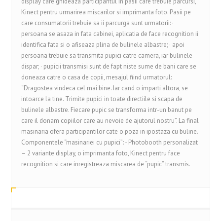
display care ghideaza participantul in pasii care trebuie parcursi,
Kinect pentru urmarirea miscarilor si imprimanta foto. Pasii pe
care consumatorii trebuie sa ii parcurga sunt urmatorii: ·
persoana se asaza in fata cabinei, aplicatia de face recognition ii
identifica fata si o afiseaza plina de bulinele albastre; · apoi
persoana trebuie sa transmita pupici catre camera, iar bulinele
dispar; · pupicii transmisi sunt de fapt niste sume de bani care se
doneaza catre o casa de copii, mesajul fiind urmatorul:
“Dragostea vindeca cel mai bine. Iar cand o imparti altora, se
intoarce la tine. Trimite pupici in toate directiile si scapa de
bulinele albastre. Fiecare pupic se transforma intr-un banut pe
care il donam copiilor care au nevoie de ajutorul nostru”. La final
masinaria ofera participantilor cate o poza in ipostaza cu buline.
Componentele “masinariei cu pupici”: - Photobooth personalizat
– 2 variante display, o imprimanta foto, Kinect pentru face
recognition si care inregistreaza miscarea de “pupic” transmis.