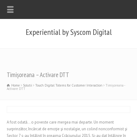
Experiential by Syscom Digital
Timișoreana – Activare DTT
Home
Solutii
Touch Digital Totems for Customer Interaction
Timișoreana -
Activare DTT
A fost odată... o poveste care mergea mai departe. Un moment
surprinzător, încărcat de emoţie şi nostalgie, un colind nonconformist şi
Sector 7 s-au întâlnit în preajma Crăciunului 2015. Şi-au dat întâlnire în