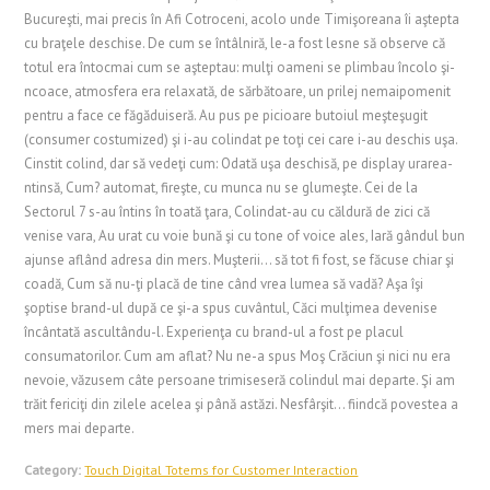
Bucureşti, mai precis în Afi Cotroceni, acolo unde Timişoreana îi aştepta
cu braţele deschise. De cum se întâlniră, le-a fost lesne să observe că
totul era întocmai cum se aşteptau: mulţi oameni se plimbau încolo şi-
ncoace, atmosfera era relaxată, de sărbătoare, un prilej nemaipomenit
pentru a face ce făgăduiseră. Au pus pe picioare butoiul meşteşugit
(consumer costumized) şi i-au colindat pe toţi cei care i-au deschis uşa.
Cinstit colind, dar să vedeţi cum: Odată uşa deschisă, pe display urarea-
ntinsă, Cum? automat, fireşte, cu munca nu se glumeşte. Cei de la
Sectorul 7 s-au întins în toată ţara, Colindat-au cu căldură de zici că
venise vara, Au urat cu voie bună şi cu tone of voice ales, Iară gândul bun
ajunse aflând adresa din mers. Muşterii... să tot fi fost, se făcuse chiar şi
coadă, Cum să nu-ţi placă de tine când vrea lumea să vadă? Aşa îşi
şoptise brand-ul după ce şi-a spus cuvântul, Căci mulţimea devenise
încântată ascultându-l. Experienţa cu brand-ul a fost pe placul
consumatorilor. Cum am aflat? Nu ne-a spus Moş Crăciun şi nici nu era
nevoie, văzusem câte persoane trimiseseră colindul mai departe. Şi am
trăit fericiţi din zilele acelea şi până astăzi. Nesfârşit... fiindcă povestea a
mers mai departe.
Category:
Touch Digital Totems for Customer Interaction